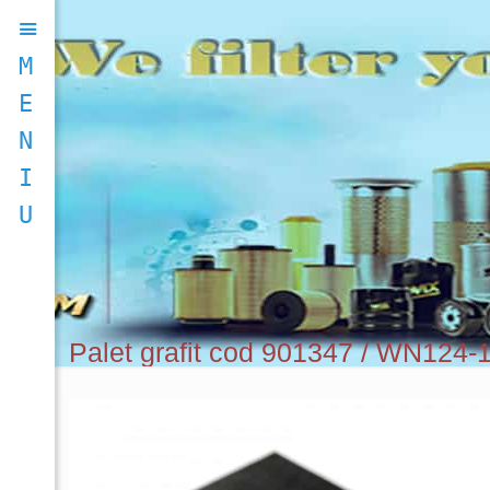
M
E
N
I
U
Palet grafit cod 901347 / WN124-