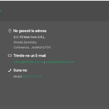
l
Ne gasesti la adresa:
S.C. Fil Inter Com S.R.L.
Strada Sportului,
Corbeanca , Judetul ILFOV
Trimite-ne un E-mail:
office@filintercom.ro
|
sales@filintercom.ro
Suna-ne:
Mobil:
0721 113 115