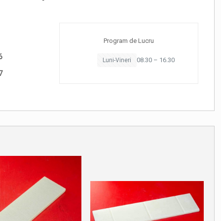
Program de Lucru
6
08.30 – 16.30
Luni-Vineri
7