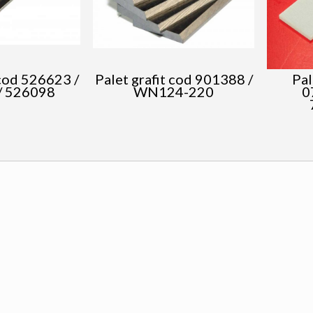
 cod 526623 /
Palet grafit cod 901388 /
Pal
/ 526098
WN124-220
0