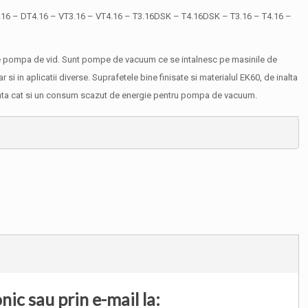
.16 – DT4.16 – VT3.16 – VT4.16 – T3.16DSK – T4.16DSK – T3.16 – T4.16 –
care pompa de vid. Sunt pompe de vacuum ce se intalnesc pe masinile de
 si in aplicatii diverse. Suprafetele bine finisate si materialul EK60, de inalta
ficienta cat si un consum scazut de energie pentru pompa de vacuum.
ic sau prin e-mail la: