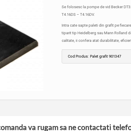
Se folosesc la pompe de vid Becker DT3
T4.16DS – T4.16DV.
Intra cate sapte paleti din grafit pe fie
tiparit tip Heidelberg sau Mann Rolland dar
calitate, ii confera atat durabilitate, e
Cod Produs:
Palet grafit 901347
comanda va rugam sa ne contactati telefon