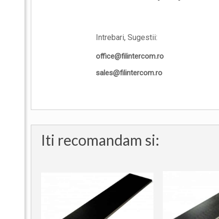
Intrebari, Sugestii:
office@filintercom.ro
sales@filintercom.ro
Iti recomandam si: