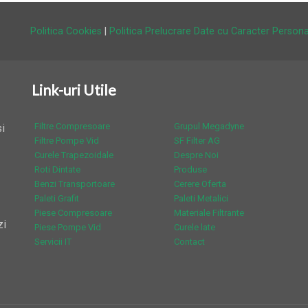
Politica Cookies
|
Politica Prelucrare Date cu Caracter Persona
Link-uri Utile
Filtre Compresoare
Grupul Megadyne
i
Filtre Pompe Vid
SF Filter AG
Curele Trapezoidale
Despre Noi
Roti Dintate
Produse
Benzi Transportoare
Cerere Oferta
Paleti Grafit
Paleti Metalici
Piese Compresoare
Materiale Filtrante
zi
Piese Pompe Vid
Curele late
Servicii IT
Contact