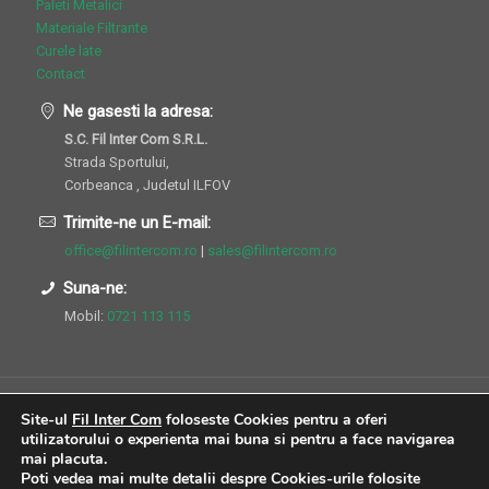
Paleti Metalici
Materiale Filtrante
Curele late
Contact
Ne gasesti la adresa:
S.C. Fil Inter Com S.R.L.
Strada Sportului,
Corbeanca , Judetul ILFOV
Trimite-ne un E-mail:
office@filintercom.ro
|
sales@filintercom.ro
Suna-ne:
Mobil:
0721 113 115
Site-ul
Fil Inter Com
foloseste Cookies pentru a oferi
utilizatorului o experienta mai buna si pentru a face navigarea
mai placuta.
Poti vedea mai multe detalii despre Cookies-urile folosite
© 2004 - 2016 Fil Inter Com. All Rights Reserved. | Website realizat