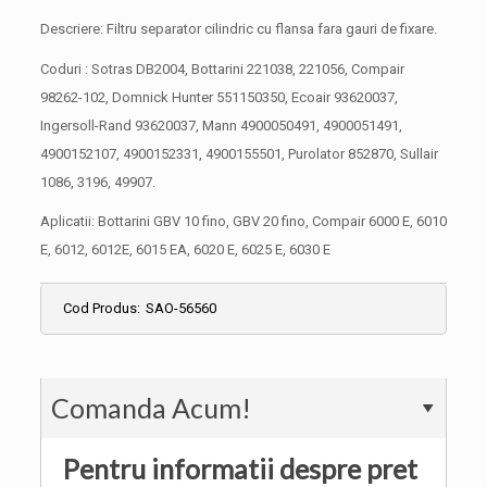
Descriere: Filtru separator cilindric cu flansa fara gauri de fixare.
Coduri : Sotras DB2004, Bottarini 221038, 221056, Compair
98262-102, Domnick Hunter 551150350, Ecoair 93620037,
Ingersoll-Rand 93620037, Mann 4900050491, 4900051491,
4900152107, 4900152331, 4900155501, Purolator 852870, Sullair
1086, 3196, 49907.
Aplicatii: Bottarini GBV 10 fino, GBV 20 fino, Compair 6000 E, 6010
E, 6012, 6012E, 6015 EA, 6020 E, 6025 E, 6030 E
Cod Produs:
SAO-56560
Comanda Acum!
Pentru informatii despre pret