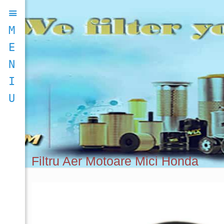
M
E
N
I
U
Filtru Aer Motoare Mici Honda