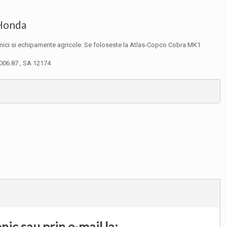
 Honda
e mici si echipamente agricole. Se foloseste la Atlas-Copco Cobra MK1
0006.87 , SA 12174
ic sau prin e-mail la: