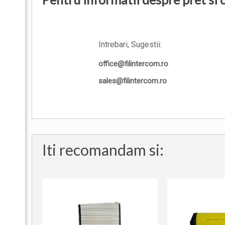
Intrebari, Sugestii:
office@filintercom.ro
sales@filintercom.ro
Iti recomandam si: