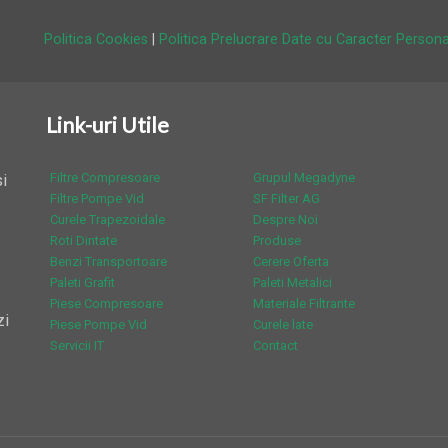
Politica Cookies
|
Politica Prelucrare Date cu Caracter Persona
Link-uri Utile
Filtre Compresoare
Grupul Megadyne
i
Filtre Pompe Vid
SF Filter AG
Curele Trapezoidale
Despre Noi
Roti Dintate
Produse
Benzi Transportoare
Cerere Oferta
Paleti Grafit
Paleti Metalici
Piese Compresoare
Materiale Filtrante
zi
Piese Pompe Vid
Curele late
Servicii IT
Contact