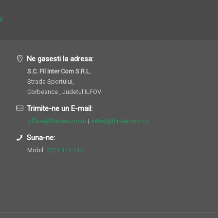
l
Ne gasesti la adresa:
S.C. Fil Inter Com S.R.L.
Strada Sportului,
Corbeanca , Judetul ILFOV
Trimite-ne un E-mail:
office@filintercom.ro
|
sales@filintercom.ro
Suna-ne:
Mobil:
0721 113 115