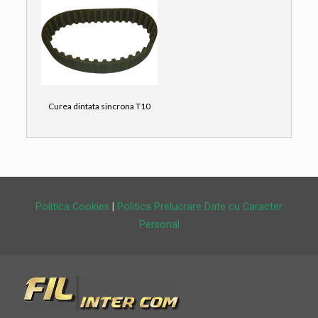
Curea dintata sincrona T10
Politica Cookies
|
Politica Prelucrare Date cu Caracter
Personal