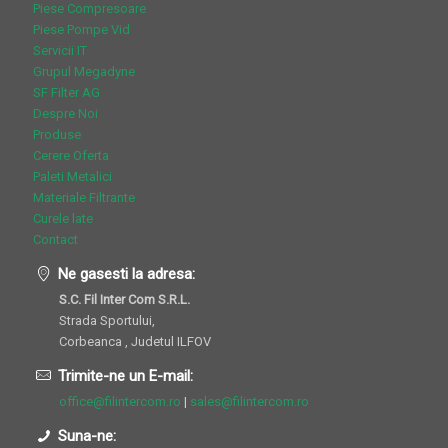
Piese Compresoare
Piese Pompe Vid
Servicii IT
Grupul Megadyne
SF Filter AG
Despre Noi
Produse
Cerere Oferta
Paleti Metalici
Materiale Filtrante
Curele late
Contact
Ne gasesti la adresa:
S.C. Fil Inter Com S.R.L.
Strada Sportului,
Corbeanca , Judetul ILFOV
Trimite-ne un E-mail:
office@filintercom.ro
|
sales@filintercom.ro
Suna-ne: