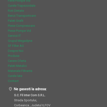
Filtre Pompe Vid
Curele Trapezoidale
Roti Dintate
Benzi Transportoare
Paleti Grafit
Piese Compresoare
Piese Pompe Vid
Servicii IT
Grupul Megadyne
SF Filter AG
Despre Noi
Produse
Cerere Oferta
Paleti Metalici
Materiale Filtrante
Curele late
Contact
Ne gasesti la adresa:
S.C. Fil Inter Com S.R.L.
Strada Sportului,
Corbeanca , Judetul ILFOV