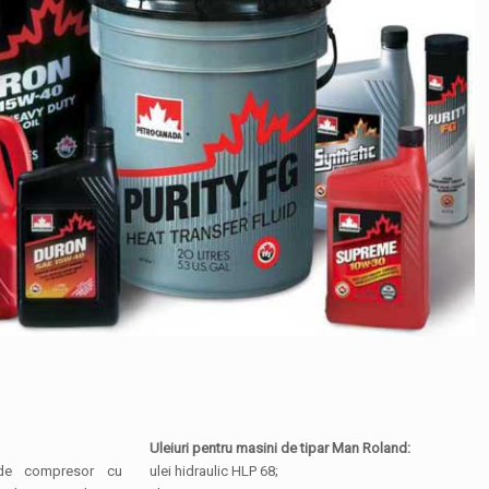
Uleiuri pentru masini de tipar Man Roland:
i de compresor cu
ulei hidraulic HLP 68;