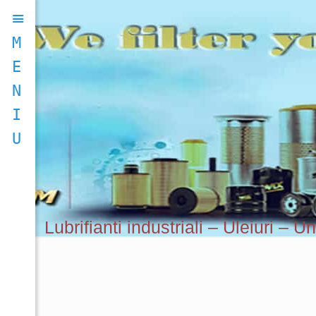
M
E
N
I
U
Lubrifianti industriali – Uleiuri – U