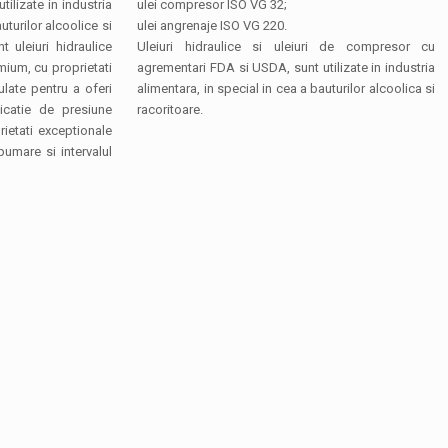
ilizate in industria
ulei compresor ISO VG 32;
uturilor alcoolice si
ulei angrenaje ISO VG 220.
t uleiuri hidraulice
Uleiuri hidraulice si uleiuri de compresor cu
mium, cu proprietati
agrementari FDA si USDA, sunt utilizate in industria
ulate pentru a oferi
alimentara, in special in cea a bauturilor alcoolica si
icatie de presiune
racoritoare.
ietati exceptionale
spumare si intervalul