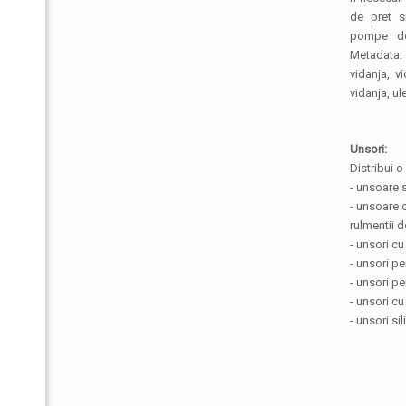
de pret si
pompe de 
Metadata: 
vidanja, v
vidanja, ul
Unsori:
Distribui o
- unsoare s
- unsoare c
rulmentii 
- unsori cu
- unsori p
- unsori pe
- unsori c
- unsori sil