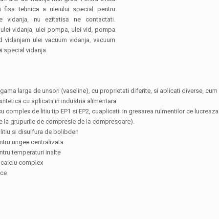
 fisa tehnica a uleiului special pentru
vidanja, nu ezitatisa ne contactati.
ulei vidanja, ulei pompa, ulei vid, pompa
id vidanjam ulei vacuum vidanja, vacuum
ei special vidanja.
 gama larga de unsori (vaseline), cu proprietati diferite, si aplicati diverse, cum a
intetica cu aplicatii in industria alimentara
u complex de litiu tip EP1 si EP2, cuaplicatii in gresarea rulmentilor ce lucreaza l
de la grupurile de compresie de la compresoare).
 litiu si disulfura de bolibden
entru ungee centralizata
ntru temperaturi inalte
u calciu complex
ice