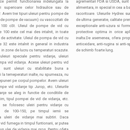
 ce permit functionarea indelungata la
agrementari FDA si USDA, sunt ut
ri superioare celor hidraulice sau de
alimentara, in special in cea a ba
 Avem trei tipuri uleiuri pentru pompe de
racoritoare. Uleiurile Hydrex sun
ri de pompe de vacuum) cu vascozitati de
de ultima generatie, calitate pre
 100 cSt. Uleiul de pompe de vid cu
exceptionale anti-uzura si form
e 100 este cel mai des intalnit, in toate
protective optima in orice apl
 de activitate. Uleiul de pompa de vid cu
inalta.De asemenea, ofera propr
e 32 este intalnit in general in industria
antioxidare, anti-rugina si anti-
, in zone de lucru cu temperaturi scazute.
de schimb foarte lung.
leiuri speciale pentru vidanje, uleiuri
pa vid vidanja. Acese uleiuri pentru vid
a sunt uleiuri cu stabilitate buna a
ii la temeperaturi inalte, nu spumeaza, nu
puneri pe corpul pompelor. Avem uleiuri
pe vid vidanje tip Jurop, etc. Uleiurile
anje se aleg in functie de conditiile de
tim, tipul pompei de vid de vidanja, etc.
 se folosesc uleiri pentru vidanje cu
ati de 100-150, pe timpul iernii se
 uleiri de vidanje mai subtiri. Daca
id fumega in timpul funtionarii, ar putea
 un ulei de vidanja mai gros. Pentru ofeta