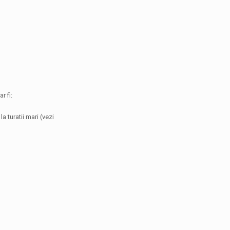
r fi:
a turatii mari (vezi