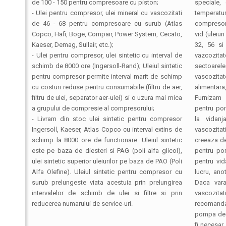
de 100 - 150 pentru compresoare cu piston;
speciale,
- Ulei pentru compresor, ulei mineral cu vascozitati
temperatu
de 46 - 68 pentru compresoare cu surub (Atlas
compresor.
Copco, Hafi, Boge, Compair, Power System, Cecato,
vid (uleiu
Kaeser, Demag, Sullair, etc.);
32, 56 si
- Ulei pentru compresor, ulei sintetic cu interval de
vazcozitat
schimb de 8000 ore (Ingersoll-Rand); Uleiul sintetic
sectoarele
pentru compresor permite interval marit de schimp
vascozitat
cu costuri reduse pentru consumabile (filtru de aer,
alimentara
filtru de ulei, separator aer-ulei) si o uzura mai mica
Furnizam u
a grupului de compresie al compresorului;
pentru pom
- Livram din stoc ulei sintetic pentru compresor
la vidanj
Ingersoll, Kaeser, Atlas Copco cu interval extins de
vascozitat
schimp la 8000 ore de functionare. Uleiul sintetic
creeaza de
este pe baza de diesteri si PAG (poli alfa glicol),
pentru pom
ulei sintetic superior uleiurilor pe baza de PAO (Poli
pentru vid
Alfa Olefine). Uleiul sintetic pentru compresor cu
lucru, ano
surub prelungeste viata acestuia prin prelungirea
Daca vara
intervalelor de schimb de ulei si filtre si prin
vascozit
reducerea numarului de service-uri.
recomanda
pompa de v
fi necesar