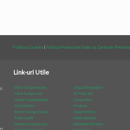
Politica Cookies
|
Politica Prelucrare Date cu Caracter Persona
Link-uri Utile
Filtre Compresoare
Grupul Megadyne
i
Filtre Pompe Vid
SF Filter AG
Curele Trapezoidale
Despre Noi
Roti Dintate
Produse
Benzi Transportoare
Cerere Oferta
Paleti Grafit
Paleti Metalici
Piese Compresoare
Materiale Filtrante
zi