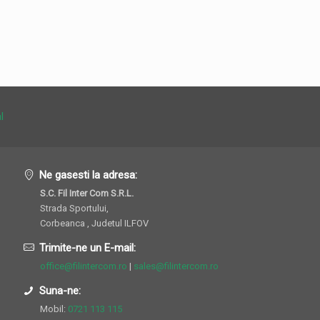
l
Ne gasesti la adresa:
S.C. Fil Inter Com S.R.L.
Strada Sportului,
Corbeanca , Judetul ILFOV
Trimite-ne un E-mail:
office@filintercom.ro
|
sales@filintercom.ro
Suna-ne:
Mobil:
0721 113 115