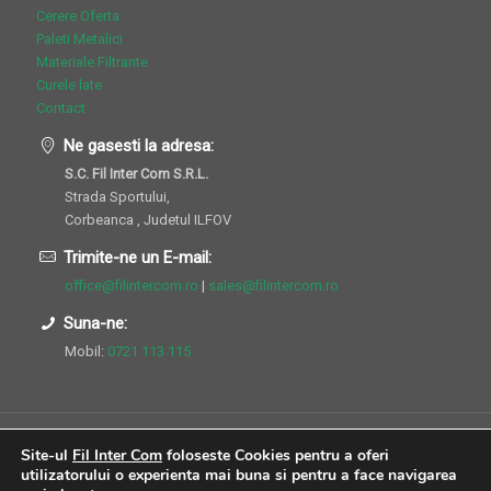
Cerere Oferta
Paleti Metalici
Materiale Filtrante
Curele late
Contact
Ne gasesti la adresa:
S.C. Fil Inter Com S.R.L.
Strada Sportului,
Corbeanca , Judetul ILFOV
Trimite-ne un E-mail:
office@filintercom.ro
|
sales@filintercom.ro
Suna-ne:
Mobil:
0721 113 115
Site-ul
Fil Inter Com
foloseste Cookies pentru a oferi
utilizatorului o experienta mai buna si pentru a face navigarea